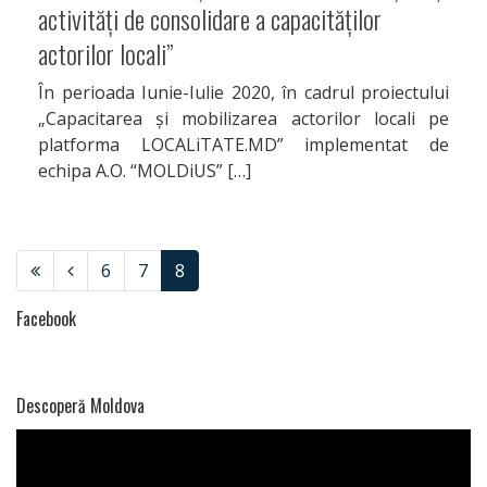
activități de consolidare a capacităților
actorilor locali”
Articole
În perioada Iunie-Iulie 2020, în cadrul proiectului
„Capacitarea și mobilizarea actorilor locali pe
platforma LOCALiTATE.MD” implementat de
echipa A.O. “MOLDiUS” […]
Atracții
turistice
(current)
6
7
8
Facebook
Facebook
Descoperă Moldova
Instagram