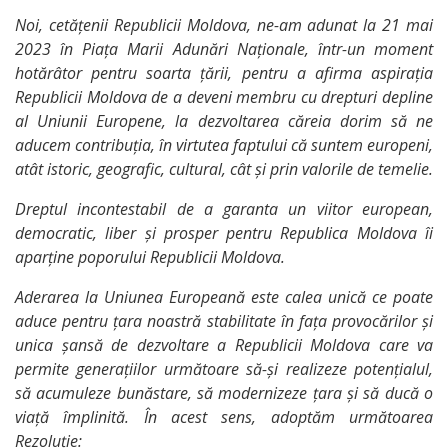
Noi, cetățenii Republicii Moldova, ne-am adunat la 21 mai
2023 în Piața Marii Adunări Naționale, într-un moment
Articole
hotărâtor pentru soarta țării, pentru a afirma aspirația
Republicii Moldova de a deveni membru cu drepturi depline
al Uniunii Europene, la dezvoltarea căreia dorim să ne
aducem contribuția, în virtutea faptului că suntem europeni,
Atracții
atât istoric, geografic, cultural, cât și prin valorile de temelie.
turistice
Dreptul incontestabil de a garanta un viitor european,
democratic, liber și prosper pentru Republica Moldova îi
aparține poporului Republicii Moldova.
Facebook
Aderarea la Uniunea Europeană este calea unică ce poate
aduce pentru țara noastră stabilitate în fața provocărilor și
unica șansă de dezvoltare a Republicii Moldova care va
permite generațiilor următoare să-și realizeze potențialul,
Instagram
să acumuleze bunăstare, să modernizeze țara și să ducă o
viață împlinită. În acest sens, adoptăm următoarea
Rezoluție: