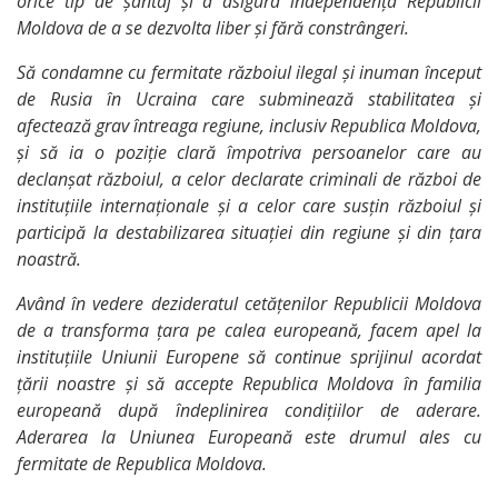
orice tip de șantaj și a asigura independența Republicii
Moldova de a se dezvolta liber și fără constrângeri.
Să condamne cu fermitate războiul ilegal și inuman început
de Rusia în Ucraina care subminează stabilitatea și
afectează grav întreaga regiune, inclusiv Republica Moldova,
și să ia o poziție clară împotriva persoanelor care au
declanșat războiul, a celor declarate criminali de război de
instituțiile internaționale și a celor care susțin războiul și
participă la destabilizarea situației din regiune și din țara
noastră.
Având în vedere dezideratul cetățenilor Republicii Moldova
de a transforma țara pe calea europeană, facem apel la
instituțiile Uniunii Europene să continue sprijinul acordat
țării noastre și să accepte Republica Moldova în familia
europeană după îndeplinirea condițiilor de aderare.
Aderarea la Uniunea Europeană este drumul ales cu
fermitate de Republica Moldova.