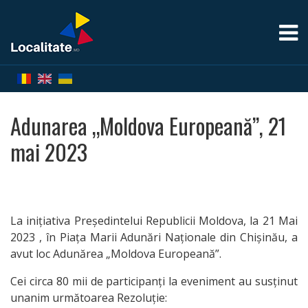
Acasă
Despre
Adunarea „Moldova Europeană”, 21
Localități
mai 2023
Lista
Localităților
La inițiativa Președintelui Republicii Moldova, la 21 Mai
2023 , în Piața Marii Adunări Naționale din Chișinău, a
avut loc Adunărea „Moldova Europeană”.
Harta
Cei circa 80 mii de participanți la eveniment au susținut
Localităților
unanim următoarea Rezoluție: