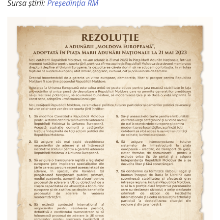
Sursa știrii:
Președinția RM