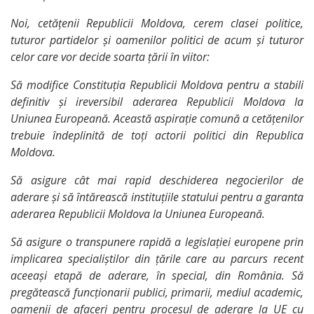
YouTube
Noi, cetățenii Republicii Moldova, cerem clasei politice,
tuturor partidelor și oamenilor politici de acum și tuturor
celor care vor decide soarta țării în viitor:
Telegram
Să modifice Constituția Republicii Moldova pentru a stabili
definitiv și ireversibil aderarea Republicii Moldova la
IMPLICĂ-
Uniunea Europeană. Această aspirație comună a cetățenilor
TE
trebuie îndeplinită de toți actorii politici din Republica
Moldova.
Să asigure cât mai rapid deschiderea negocierilor de
aderare și să întărească instituțiile statului pentru a garanta
aderarea Republicii Moldova la Uniunea Europeană.
Să asigure o transpunere rapidă a legislației europene prin
implicarea specialiștilor din țările care au parcurs recent
aceeași etapă de aderare, în special, din România. Să
pregătească funcționarii publici, primarii, mediul academic,
oamenii de afaceri pentru procesul de aderare la UE cu