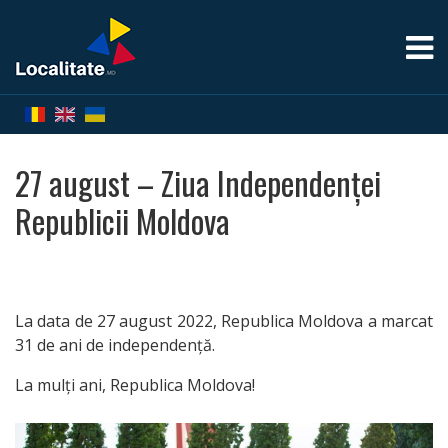
Acasă
Despre
27 august – Ziua Independenței
Localități
Republicii Moldova
Lista
Localităților
La data de 27 august 2022, Republica Moldova a marcat
31 de ani de independență.
La mulți ani, Republica Moldova!
Harta
Localităților