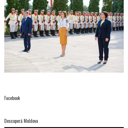
Articole
Atracții
turistice
Facebook
Facebook
Instagram
Descoperă Moldova